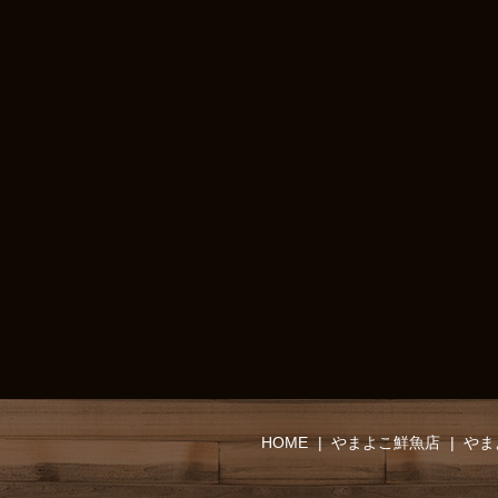
HOME
やまよこ鮮魚店
やま