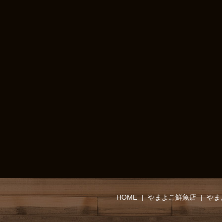
HOME
やまよこ鮮魚店
やま